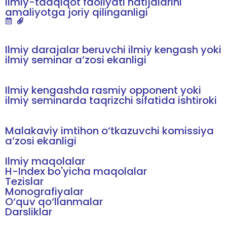
Ilmiy-tadqiqot faoliyati natijalarini
amaliyotga joriy qilinganligi
Ilmiy darajalar beruvchi ilmiy kengash yoki
ilmiy seminar a’zosi ekanligi
Ilmiy kengashda rasmiy opponent yoki
ilmiy seminarda taqrizchi sifatida ishtiroki
Malakaviy imtihon o‘tkazuvchi komissiya
a’zosi ekanligi
Ilmiy maqolalar
H-Index bo'yicha maqolalar
Tezislar
Monografiyalar
O‘quv qo‘llanmalar
Darsliklar