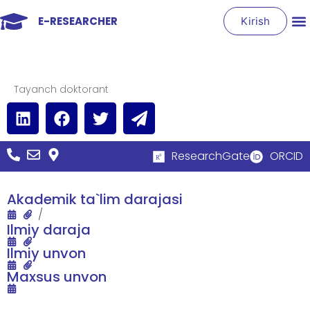
E-RESEARCHER
Kirish
Tayanch doktorant
ResearchGate
ORCID
Akademik ta`lim darajasi
/
Ilmiy daraja
Ilmiy unvon
Maxsus unvon