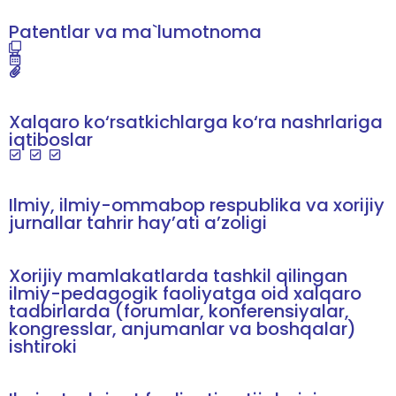
Patentlar va ma`lumotnoma
Xalqaro ko‘rsatkichlarga ko‘ra nashrlariga
iqtiboslar
Ilmiy, ilmiy-ommabop respublika va xorijiy
jurnallar tahrir hay’ati a’zoligi
Xorijiy mamlakatlarda tashkil qilingan
ilmiy-pedagogik faoliyatga oid xalqaro
tadbirlarda (forumlar, konferensiyalar,
kongresslar, anjumanlar va boshqalar)
ishtiroki