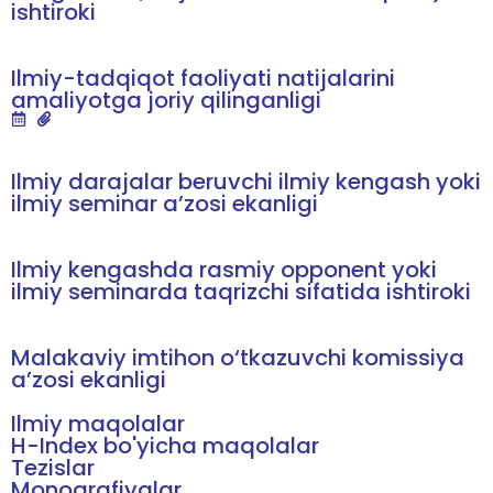
ishtiroki
Ilmiy-tadqiqot faoliyati natijalarini
amaliyotga joriy qilinganligi
Ilmiy darajalar beruvchi ilmiy kengash yoki
ilmiy seminar a’zosi ekanligi
Ilmiy kengashda rasmiy opponent yoki
ilmiy seminarda taqrizchi sifatida ishtiroki
Malakaviy imtihon o‘tkazuvchi komissiya
a’zosi ekanligi
Ilmiy maqolalar
H-Index bo'yicha maqolalar
Tezislar
Monografiyalar