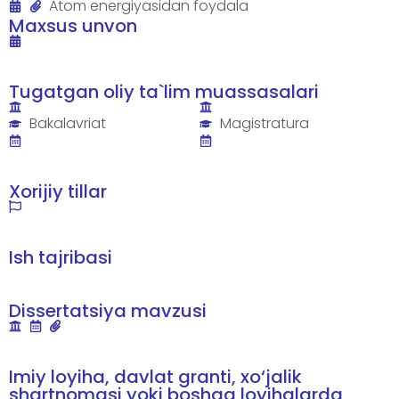
Atom energiyasidan foydala
Maxsus unvon
Tugatgan oliy ta`lim muassasalari
Bakalavriat
Magistratura
Xorijiy tillar
Ish tajribasi
Dissertatsiya mavzusi
Imiy loyiha, davlat granti, xo‘jalik
shartnomasi yoki boshqa loyihalarda