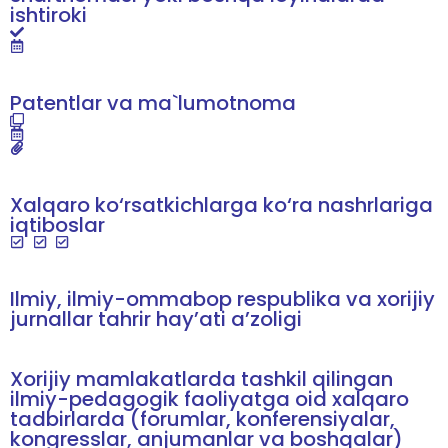
ishtiroki
Patentlar va ma`lumotnoma
Xalqaro ko‘rsatkichlarga ko‘ra nashrlariga
iqtiboslar
Ilmiy, ilmiy-ommabop respublika va xorijiy
jurnallar tahrir hay’ati a’zoligi
Xorijiy mamlakatlarda tashkil qilingan
ilmiy-pedagogik faoliyatga oid xalqaro
tadbirlarda (forumlar, konferensiyalar,
kongresslar, anjumanlar va boshqalar)