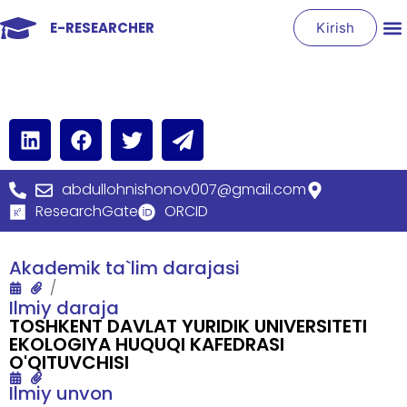
E-RESEARCHER
Kirish
abdullohnishonov007@gmail.com
ResearchGate
ORCID
Akademik ta`lim darajasi
/
Ilmiy daraja
TOSHKENT DAVLAT YURIDIK UNIVERSITETI
EKOLOGIYA HUQUQI KAFEDRASI
O'QITUVCHISI
Ilmiy unvon