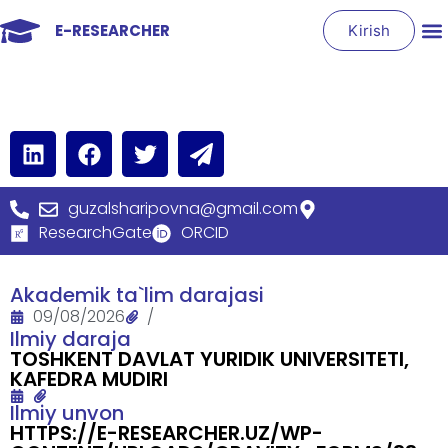
E-RESEARCHER
Kirish
guzalsharipovna@gmail.com
ResearchGate
ORCID
Akademik ta`lim darajasi
09/08/2026
/
Ilmiy daraja
TOSHKENT DAVLAT YURIDIK UNIVERSITETI,
KAFEDRA MUDIRI
Ilmiy unvon
HTTPS://E-RESEARCHER.UZ/WP-