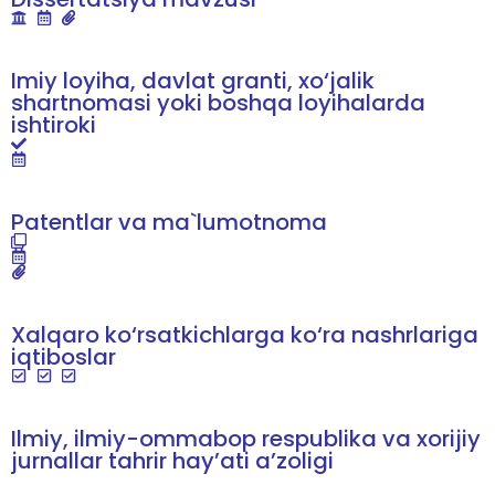
Imiy loyiha, davlat granti, xo‘jalik
shartnomasi yoki boshqa loyihalarda
ishtiroki
Patentlar va ma`lumotnoma
Xalqaro ko‘rsatkichlarga ko‘ra nashrlariga
iqtiboslar
Ilmiy, ilmiy-ommabop respublika va xorijiy
jurnallar tahrir hay’ati a’zoligi