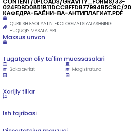
CONTENT/UPLOADS/GRAVITY_FORMS/33-
024FDBD0851B11DCC8FFD87799485C9C/20
КАФЕДРА-БАЁНИ-ВА-АНТИПЛАГИАТ.PDF
QURILISH FAOLIYATINI EKOLOGIZATSIYALASHNING
HUQUQIY MASALALARI
Maxsus unvon
Tugatgan oliy ta`lim muassasalari
Bakalavriat
Magistratura
Xorijiy tillar
Ish tajribasi
Dissertatsiya mavzusi