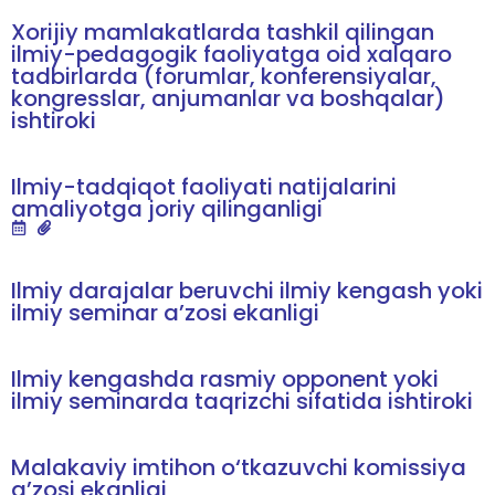
Xorijiy mamlakatlarda tashkil qilingan
ilmiy-pedagogik faoliyatga oid xalqaro
tadbirlarda (forumlar, konferensiyalar,
kongresslar, anjumanlar va boshqalar)
ishtiroki
Ilmiy-tadqiqot faoliyati natijalarini
amaliyotga joriy qilinganligi
Ilmiy darajalar beruvchi ilmiy kengash yoki
ilmiy seminar a’zosi ekanligi
Ilmiy kengashda rasmiy opponent yoki
ilmiy seminarda taqrizchi sifatida ishtiroki
Malakaviy imtihon o‘tkazuvchi komissiya
a’zosi ekanligi