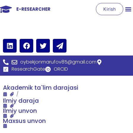
E-RESEARCHER
Kirish
oybekjonmarufov85@gmail.com
ResearchGate
ORCID
Akademik ta`lim darajasi
/
Ilmiy daraja
Ilmiy unvon
Maxsus unvon