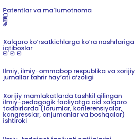
Patentlar va ma`lumotnoma
Xalqaro ko‘rsatkichlarga ko‘ra nashrlariga
iqtiboslar
Ilmiy, ilmiy-ommabop respublika va xorijiy
jurnallar tahrir hay’ati a’zoligi
Xorijiy mamlakatlarda tashkil qilingan
ilmiy-pedagogik faoliyatga oid xalqaro
tadbirlarda (forumlar, konferensiyalar,
kongresslar, anjumanlar va boshqalar)
ishtiroki