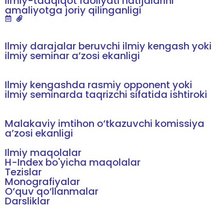
Ilmiy-tadqiqot faoliyati natijalarini
amaliyotga joriy qilinganligi
Ilmiy darajalar beruvchi ilmiy kengash yoki
ilmiy seminar a’zosi ekanligi
Ilmiy kengashda rasmiy opponent yoki
ilmiy seminarda taqrizchi sifatida ishtiroki
Malakaviy imtihon o‘tkazuvchi komissiya
a’zosi ekanligi
Ilmiy maqolalar
H-Index bo'yicha maqolalar
Tezislar
Monografiyalar
O‘quv qo‘llanmalar
Darsliklar